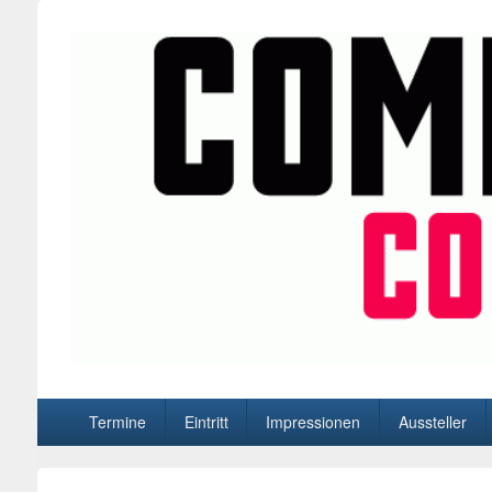
BD-Events
Comic- und Manga- Conventions in Düsseldorf, Oberhause
Hauptmenü
Termine
Eintritt
Impressionen
Aussteller