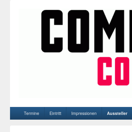
BD-Events
Comic- und Manga- Conventions in Düsseldorf, Oberhause
Hauptmenü
Termine
Eintritt
Impressionen
Aussteller