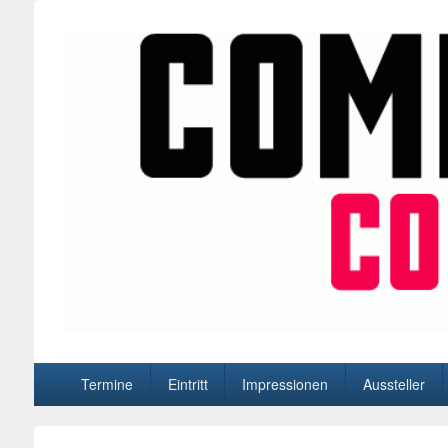
BD-Events
Comic- und Manga- Conventions in Düsseldorf, Oberhause
Hauptmenü
Termine
Eintritt
Impressionen
Aussteller