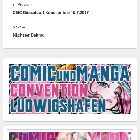
Previous
←
Previous
CMC Düsseldorf Künstlerliste 16.7.2017
post:
Next
Next
→
Nächster Beitrag
post:
Primärer
Seitenleisten
Widget-
Bereich