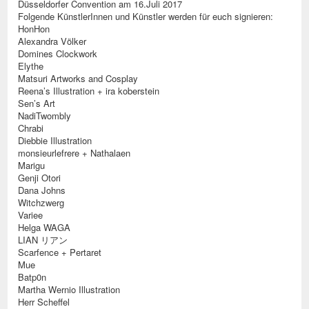
Düsseldorfer Convention am 16.Juli 2017
Folgende KünstlerInnen und Künstler werden für euch signieren:
HonHon
Alexandra Völker
Domines Clockwork
Elythe
Matsuri Artworks and Cosplay
Reena’s Illustration + ira koberstein
Sen’s Art
NadiTwombly
Chrabi
Diebbie Illustration
monsieurlefrere + Nathalaen
Marigu
Genji Otori
Dana Johns
Witchzwerg
Variee
Helga WAGA
LIAN リアン
Scarfence + Pertaret
Mue
Batp0n
Martha Wernio Illustration
Herr Scheffel