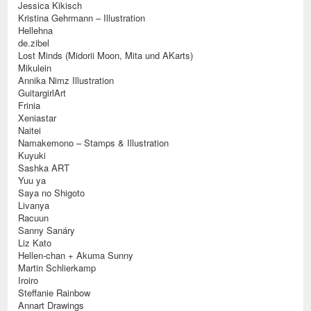
Jessica Kikisch
Kristina Gehrmann – Illustration
Hellehna
de.zibel
Lost Minds (Midorii Moon, Mita und AKarts)
Mikulein
Annika Nimz Illustration
GuitargirlArt
Frinia
Xeniastar
Naitei
Namakemono – Stamps & Illustration
Kuyuki
Sashka ART
Yuu ya
Saya no Shigoto
Livanya
Racuun
Sanny Sanáry
Liz Kato
Hellen-chan + Akuma Sunny
Martin Schlierkamp
Iroiro
Steffanie Rainbow
Annart Drawings